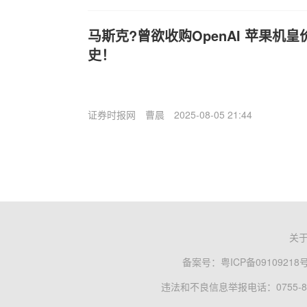
马斯克?曾欲收购OpenAI 苹果机
史！
证券时报网
曹晨
2025-08-05 21:44
关
备案号：
粤ICP备09109218
违法和不良信息举报电话：0755-83