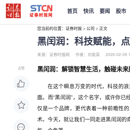
首页
快讯
要闻
股市
您当前的位置：
证券时报
>
公司
>
正文
黑闰润：科技赋能，点
来源：证券时报网
作者：刘俊英
2026-02-09 
黑闰润：解锁智慧生活，触碰未来
点赞
在这个瞬息万变的时代，科技的浪
面。而“黑闰润”，这个名字，或许你已
仅是一个品牌，更代表着一种前瞻性的
术。今天，就让我们一同走进黑闰润的